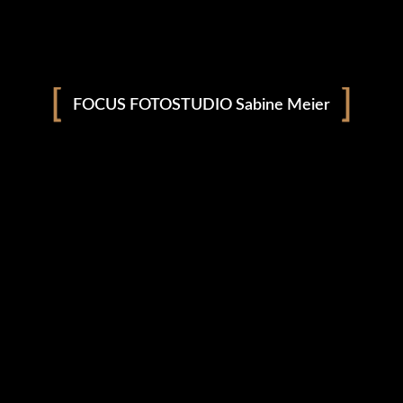
Andrgynus - 2022
Jahrhundertprojekt Part II
FOCUS FOTOSTUDIO Sabine Meier
WEITERE DETAILS
50er Jahre - Paris - 2023
Jahrhundertprojekt Part III