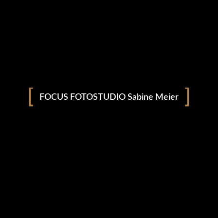
KUHL! und andere Huftiere
FOCUS FOTOSTUDIO Sabine Meier
Tolles Projekt im Frühjahr 2022 mit Lara Droll von Maler
Rinderspacher in Bretten, Martina Schwedes von Kieferorthopädie
Dr. Martina Schwedes in Zaisenhausen und meiner bezaubernden
Assistentin Christine Nöltner.
Inzwischen ist auch ein Pferd dazu gekommen 🙂