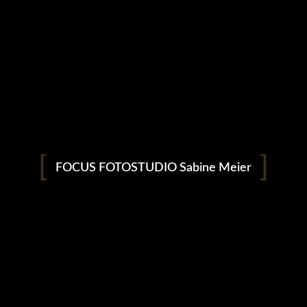
Androgynus
2022 haben wir uns für ein Shooting im Studio im androgyn Style
entschieden.
FOCUS FOTOSTUDIO Sabine Meier
Grandioses Schauspiel meine liebe Susanne !
Outfit und Styling hat Susanne natürlich selbst gemacht !
#susanneheimberger